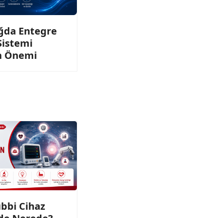
ağda Entegre
Sistemi
n Önemi
ıbbi Cihaz