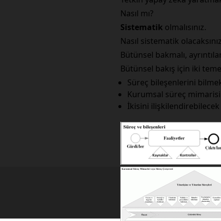
Nasıl mı?
Sistematik
olmalısınız.
Nasıl sistematik olacaksını
Bütünsel bakmalı, ayrıntıları
Bütünsel bakış için iki tem
Süreç bileşenlerini bilme
Kurumsal süreç mimarisi 
İkisini ilişkilendirebilec