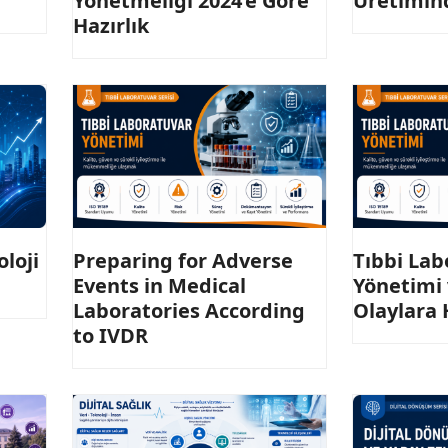
Yönetmeliği 2024’e Göre
Üretimin
Hazırlık
loji
Preparing for Adverse
Tıbbi Lab
Events in Medical
Yönetimi
Laboratories According
Olaylara 
to IVDR