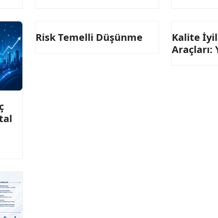
Risk Temelli Düşünme
Kalite İy
Araçları:
ç
tal