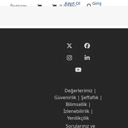
Kayıt Ol
Giriş
g
İletişim
0 Items
Twitter
Facebook
(deprecated)
Instagram
LinkedIn
YouTube
Değerlerimiz |
Güvenirlik | Şeffaflık |
Bilimsellik |
İzlenebilirlik |
Yenilikçilik
Sorularınız ve