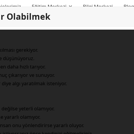
jelerimiz
Eğitim Merkezi
Bilgi Merkezi
Blo
ar Olabilmek
.
kılması gerekiyor.
ye düşünüyoruz.
n daha hızlı tarıyor.
nuç çıkarıyor ve sunuyor.
diye algı yaratılmak isteniyor.
değilse yeterli olamıyor.
se yararlı olamıyor.
insan onu yönlendirirse yararlı oluyor.
istiyorsanız önce kendinizi eğitmelisiniz.