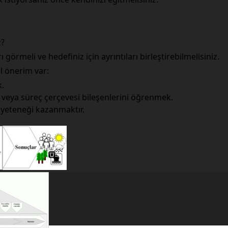
z?
 görmeli ve hedefiniz için ayrıntıları birleştirebilmelisiniz.
el önerim var:
k.
veya süreç çerçevesi bileşenlerini öğrenmek.
ek yeteneği kazanmaktır.