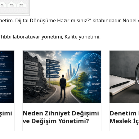
önetim. Dijital Dönüşüme Hazır mısınız?” kitabındadır. Nobel 
Tıbbi laboratuvar yönetimi, Kalite yönetimi.
şimi
Denetim 
Neden Zihniyet Değişimi
Meslek İçi
ve Değişim Yönetimi?