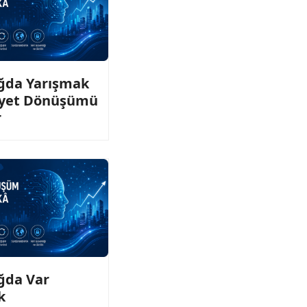
ağda Yarışmak
niyet Dönüşümü
r
ağda Var
k