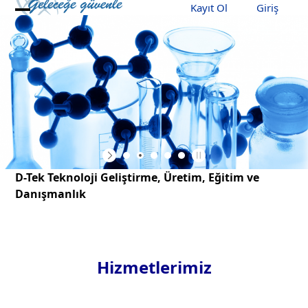
Skip
Kayıt Ol
Giriş
Open
Close
to
content
mobile
mobile
menu
menu
D-Tek
Teknoloji Geliştirme, Üretim, Eğitim ve
Danışmanlık
Hizmetlerimiz