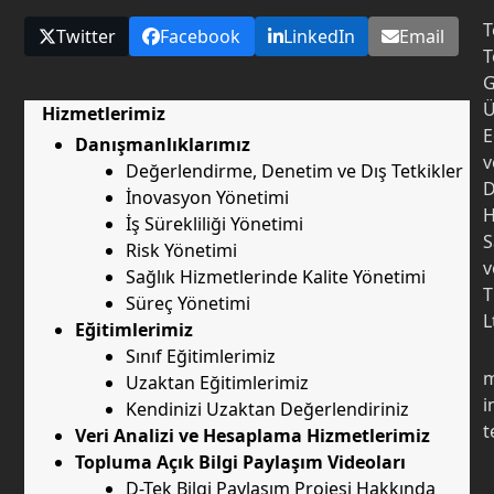
T
Twitter
Facebook
LinkedIn
Email
T
G
Ü
Hizmetlerimiz
E
Danışmanlıklarımız
v
Değerlendirme, Denetim ve Dış Tetkikler
D
İnovasyon Yönetimi
H
İş Sürekliliği Yönetimi
S
Risk Yönetimi
v
Sağlık Hizmetlerinde Kalite Yönetimi
T
Süreç Yönetimi
L
Eğitimlerimiz
Sınıf Eğitimlerimiz
m
Uzaktan Eğitimlerimiz
i
Kendinizi Uzaktan Değerlendiriniz
t
Veri Analizi ve Hesaplama Hizmetlerimiz
Topluma Açık Bilgi Paylaşım Videoları
D-Tek Bilgi Paylaşım Projesi Hakkında