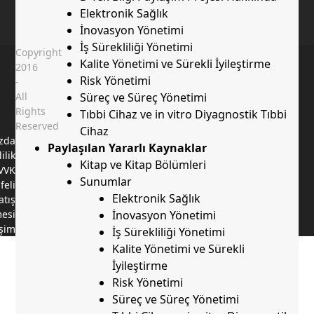
Elektronik Sağlık
İnovasyon Yönetimi
İş Sürekliliği Yönetimi
Copyright
Kalite Yönetimi ve Sürekli İyileştirme
2016
Risk Yönetimi
-
All
Süreç ve Süreç Yönetimi
Rights
Tıbbi Cihaz ve in vitro Diyagnostik Tıbbi
Reserved
Cihaz
zda
Paylaşılan Yararlı Kaynaklar
lilik
Kitap ve Kitap Bölümleri
KVVK
Sunumlar
feli
Elektronik Sağlık
atış
mesi
İnovasyon Yönetimi
işim
İş Sürekliliği Yönetimi
Kalite Yönetimi ve Sürekli
İyileştirme
Risk Yönetimi
Süreç ve Süreç Yönetimi