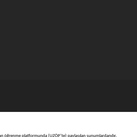
tan öğrenme platformunda (UZÖP’te) paylaşılan sunumlardandır.