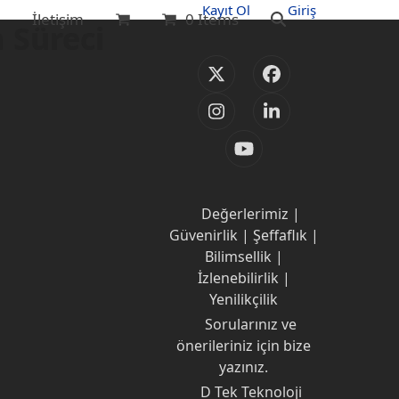
Kayıt Ol
Giriş
g
İletişim
0 Items
 Süreci
Twitter
Facebook
(deprecated)
Instagram
LinkedIn
YouTube
Değerlerimiz |
Güvenirlik | Şeffaflık |
Bilimsellik |
İzlenebilirlik |
Yenilikçilik
Sorularınız ve
önerileriniz için bize
yazınız.
D Tek Teknoloji