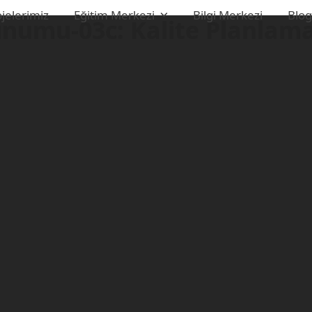
jelerimiz
Eğitim Merkezi
Bilgi Merkezi
Blo
umu-03c: Kalite Planlama