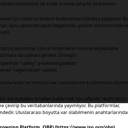
utarlı terminoloji de kritik öneme sahiptir. Makinenin
am için farklı terimlerin kullanılması oldukça yaygındır. B
az, aynı zamanda yasal belgelerde, yazılım sistemlerinde v
atır.
 taşmış durumda. Ulusal sistemlerin küresel altyapılarla
ndartlara da uyması gerekir. Örneğin:
iğerinde “safety” anlamına gelebilir.
erde “registration” olabilir.
uslararası terminoloji veri tabanlarının kullanılması elzemd
r karmaşaları ortadan kaldırmak için yıllardır resmi terim
ine çevirip bu veritabanlarında yayımlıyor. Bu platformlar,
ğindedir. Uluslararası boyutta var olabilmenin anahtarlarınd
Browsing Platform, OBP) (https://www.iso.org/obp)