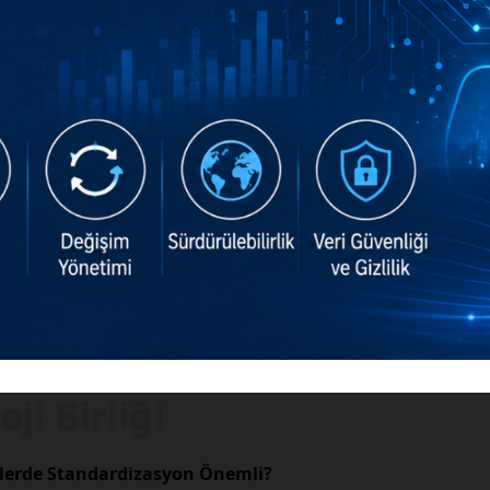
ji Birliği
imlerde Standardizasyon Önemli?