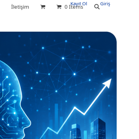
Kayıt Ol
Giriş
g
İletişim
0 Items