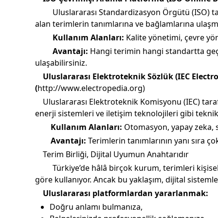
Uluslararası Standardizasyon Örgütü (ISO) tar
alan terimlerin tanımlarına ve bağlamlarına ulaşma
Kullanım Alanları:
Kalite yönetimi, çevre yönet
Avantajı:
Hangi terimin hangi standartta geçti
ulaşabilirsiniz.
Uluslararası Elektroteknik Sözlük (IEC Electr
(
http://www.electropedia.org)
Uluslararası Elektroteknik Komisyonu (IEC) taraf
enerji sistemleri ve iletişim teknolojileri gibi tek
Kullanım Alanları:
Otomasyon, yapay zeka, sen
Avantajı:
Terimlerin tanımlarının yanı sıra çok d
Terim Birliği, Dijital Uyumun Anahtarıdır
Türkiye’de hâlâ birçok kurum, terimleri kişisel 
göre kullanıyor. Ancak bu yaklaşım, dijital sistemleri
Uluslararası platformlardan yararlanmak:
Doğru anlamı bulmanıza,