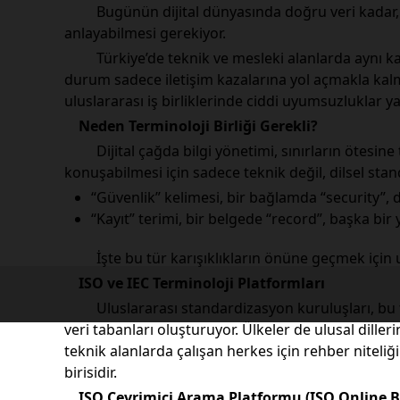
Bugünün dijital dünyasında doğru veri kadar, t
anlayabilmesi gerekiyor.
Türkiye’de teknik ve mesleki alanlarda aynı kavr
durum sadece iletişim kazalarına yol açmakla kalm
uluslararası iş birliklerinde ciddi uyumsuzluklar yar
Neden Terminoloji Birliği Gerekli?
Dijital çağda bilgi yönetimi, sınırların ötesine
konuşabilmesi için sadece teknik değil, dilsel sta
“Güvenlik” kelimesi, bir bağlamda “security”, d
“Kayıt” terimi, bir belgede “record”, başka bir y
İşte bu tür karışıklıkların önüne geçmek için ul
ISO ve IEC Terminoloji Platformları
Uluslararası standardizasyon kuruluşları, bu tü
veri tabanları oluşturuyor. Ülkeler de ulusal diller
teknik alanlarda çalışan herkes için rehber niteli
birisidir.
ISO Çevrimiçi Arama Platformu (ISO Online 