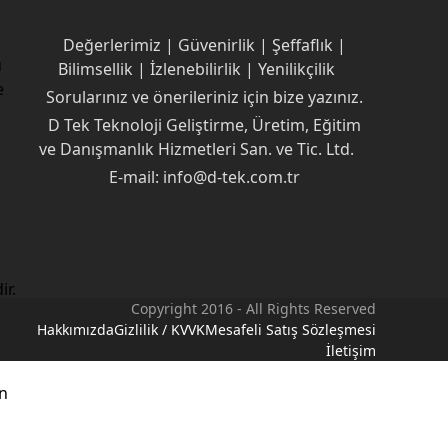
Değerlerimiz | Güvenirlik | Şeffaflık |
u
Bilimsellik | İzlenebilirlik | Yenilikçilik
e
Sorularınız ve önerileriniz için bize yazınız.
D Tek Teknoloji Geliştirme, Üretim, Eğitim
ve Danışmanlık Hizmetleri San. ve Tic. Ltd.
E-mail: info@d-tek.com.tr
ir.
Copyright 2016 - All Rights Reserved
Hakkımızda
Gizlilik / KVVK
Mesafeli Satış Sözleşmesi
İletişim
an