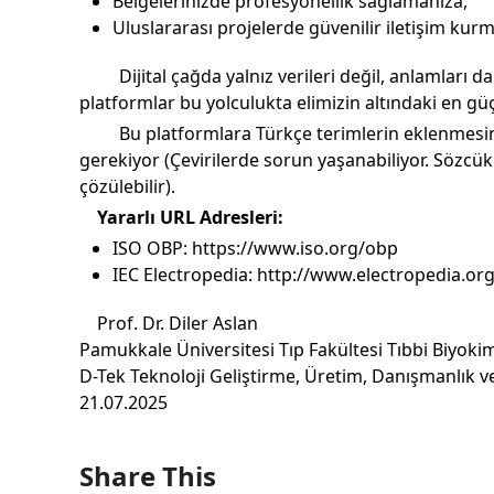
Belgelerinizde profesyonellik sağlamanıza,
Uluslararası projelerde güvenilir iletişim kurm
Dijital çağda yalnız verileri değil, anlamları da
platformlar bu yolculukta elimizin altındaki en güç
Bu platformlara Türkçe terimlerin eklenmesin
gerekiyor (Çevirilerde sorun yaşanabiliyor. Sözcük
çözülebilir).
Yararlı URL Adresleri:
ISO OBP: https://www.iso.org/obp
IEC Electropedia:
http://www.electropedia.or
Prof. Dr. Diler Aslan
Pamukkale Üniversitesi Tıp Fakültesi Tıbbi Biyoki
D-Tek Teknoloji Geliştirme, Üretim, Danışmanlık ve 
21.07.2025
Share This